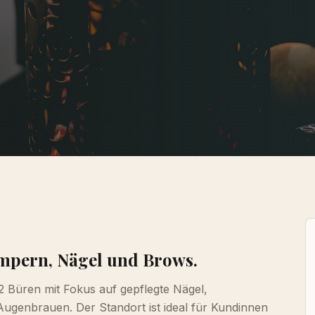
impern, Nägel und Brows.
2 Büren mit Fokus auf gepflegte Nägel,
ugenbrauen. Der Standort ist ideal für Kundinnen